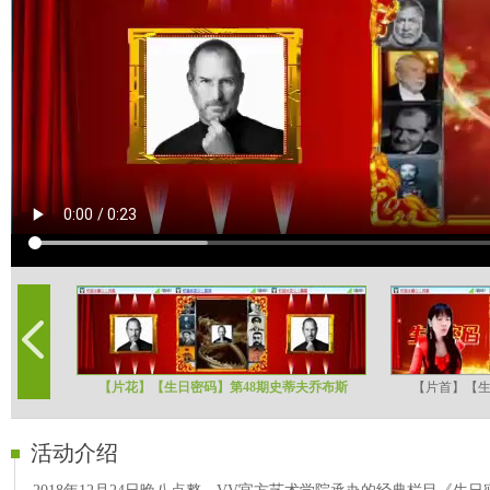
【片花】【生日密码】第48期史蒂夫乔布斯
【片首】【生
活动介绍