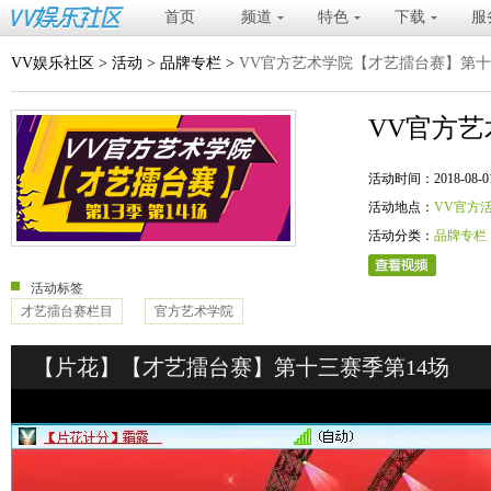
首页
频道
特色
下载
服
VV娱乐社区
>
活动
>
品牌专栏
>
VV官方艺术学院【才艺擂台赛】第十
VV官方
活动时间：2018-08-01 20
活动地点：
VV官方
活动分类：
品牌专栏
活动标签
才艺擂台赛栏目
官方艺术学院
【片花】【才艺擂台赛】第十三赛季第14场