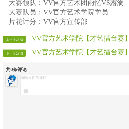
大赛领队：VV官方艺术团雨忆VS露滴
大赛队员：VV官方艺术学院学员
片花计分：VV官方宣传部
VV官方艺术学院【才艺擂台赛】
上一个活动
VV官方艺术学院【才艺擂台赛】
下一个活动
共
0
条评论