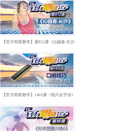
【官方明星教学】第812课《沁园春.长沙》朗诵技巧
【官方明星教学】1461课《我只在乎你》口哨技巧