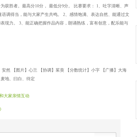
获胜者。最高分10分， 最低分9分。 比赛要求： 1、吐字清晰、声
速语调得当，能与大家产生共鸣。 2、感情饱满、表达自然、能通过文
表现力。 3、能正确把握作品内容，朗诵熟练，富有创意，配乐能与
安然 【图片】心兰 【协调】茱萸 【分数统计】小字 【广播】大海
、麦地、曰白、待定
和大家亲情互动
》