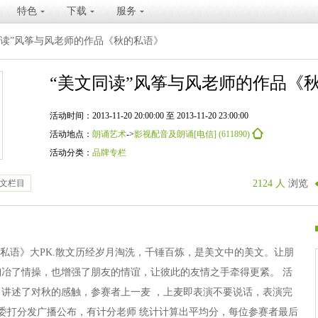
特色
下载
服务
同读”风筝与风老师的作品《秋的私语》
“美文同读”风筝与风老师的作品《
活动时间：2013-11-20 20:00:00 至 2013-11-20 23:00:00
活动地点：
朗诵艺术
->
影视配音及朗诵[电信] (611890)
活动分类：
品牌专栏
文栏目
2124 人
浏览
的私语》大PK.散文历经岁月淘洗，千锤百炼，是美文中的美文。让朋
冶了情操，也增强了朋友的情谊，让彼此的友情之手牵得更紧。 活
讲述了对秋的感触，参赛者上一麦 ，上麦即表演不要说话，表演完
评委打分发广播公布，有计分老师 统计计算出平均分，每位参赛者最后