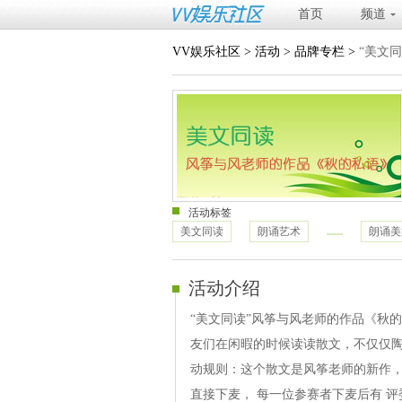
首页
频道
VV娱乐社区
>
活动
>
品牌专栏
>
“美文
活动标签
美文同读
朗诵艺术
朗诵美
活动介绍
“美文同读”风筝与风老师的作品《秋
友们在闲暇的时候读读散文，不仅仅陶
动规则：这个散文是风筝老师的新作，
直接下麦， 每一位参赛者下麦后有 