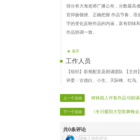
得分有大海老师广播公布，分数最高者为
音抑扬顿挫、正确把握 作品节奏，语
字的变化反映作品的内涵，富有韵味和
作品协调一致。
展开
工作人员
【组织】影视配音及朗诵团队 【主持】
评委：古德白、小生、天际峰、红鸟
碑林路人作客作品与朗诵
上一个活动
《冬日暖阳大型歌舞晚会
下一个活动
共
0
条评论