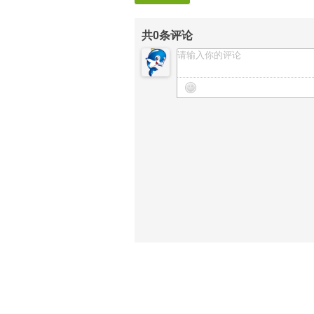
共
0
条评论