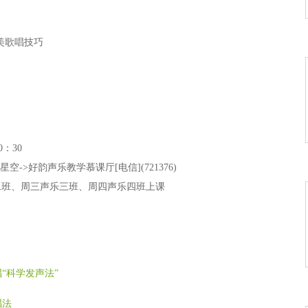
美歌唱技巧
0：30
->好韵声乐教学慕课厅[电信](721376)
二班、周三声乐三班、周四声乐四班上课
“科学发声法”
唱法