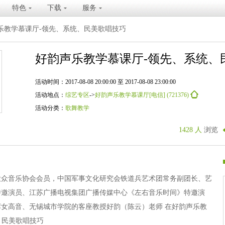
特色
下载
服务
乐教学慕课厅-领先、系统、民美歌唱技巧
好韵声乐教学慕课厅-领先、系统、
活动时间：2017-08-08 20:00:00 至 2017-08-08 23:00:00
活动地点：
综艺专区
->
好韵声乐教学慕课厅[电信] (721376)
活动分类：
歌舞教学
1428 人
浏览
大众音乐协会会员，中国军事文化研究会铁道兵艺术团常务副团长、艺
特邀演员、江苏广播电视集团广播传媒中心《左右音乐时间》特邀演
女高音、无锡城市学院的客座教授好韵（陈云）老师 在好韵声乐教
系统、民美歌唱技巧