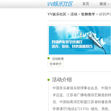
首页
频道
VV娱乐社区
>
活动
>
歌舞教学
>
好韵声
活动标签
歌舞教学
活动介绍
中国音乐家俱乐部理事会会员、中国
术总监。江苏省广播电视综艺频道的
员、中国知青演艺联盟江苏省特邀首席
学慕课厅[电信](721376) -领先、