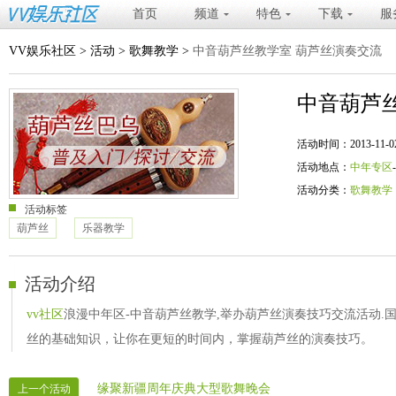
首页
频道
特色
下载
服
VV娱乐社区
>
活动
>
歌舞教学
>
中音葫芦丝教学室 葫芦丝演奏交流
中音葫芦
活动时间：2013-11-02 20
活动地点：
中年专区
活动分类：
歌舞教学
活动标签
葫芦丝
乐器教学
活动介绍
vv社区
浪漫中年区-中音葫芦丝教学,举办葫芦丝演奏技巧交流活动.
丝的基础知识，让你在更短的时间内，掌握葫芦丝的演奏技巧。
缘聚新疆周年庆典大型歌舞晚会
上一个活动