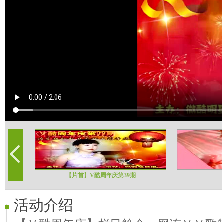
【片首】V酷周年庆第39期
活动介绍