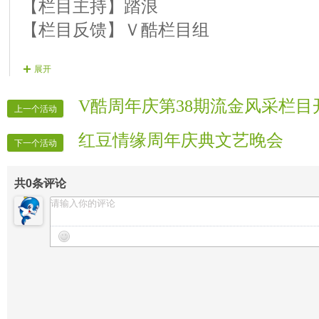
6.《Ｖ酷周年庆第39期闭幕词》主持踏
【栏目主持】踏浪
【栏目反馈】Ｖ酷栏目组
展开
V酷周年庆第38期流金风采栏
上一个活动
红豆情缘周年庆典文艺晚会
下一个活动
共
0
条评论