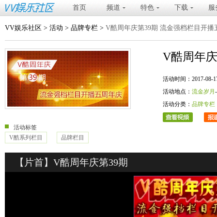
首页
频道
特色
下载
服
VV娱乐社区
>
活动
>
品牌专栏
>
V酷周年庆第39期 流金强档栏目开播
V酷周年庆
活动时间：2017-08-17 20
活动地点：
流金岁月
活动分类：
品牌专栏
活动标签
V酷系列栏目
品牌栏目
【片首】V酷周年庆第39期