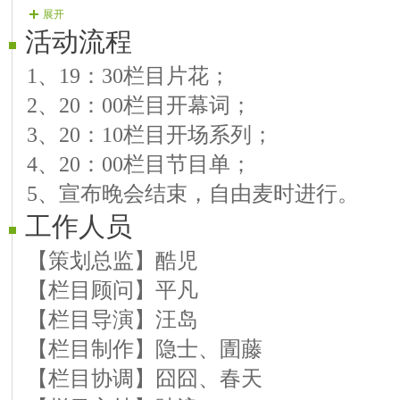
展开
大笨《歌曲 走过咖啡屋、香水有毒》
活动流程
宝贝《歌曲 心上的罗加、干杯朋友》
1、19：30栏目片花；
舞伊《中场舞》
2、20：00栏目开幕词；
飞狐《歌曲 无悔的追忆、荷塘月色》
3、20：10栏目开场系列；
卫星《歌曲 人间第一情、军中绿花》
4、20：00栏目节目单；
勿忘《中场舞》
5、宣布晚会结束，自由麦时进行。
冰洁《歌曲 美酒加咖啡、一曲相送》
工作人员
桃源《歌曲 我只在乎你、你的眼神》
听雨《中场舞》
【策划总监】酷児
冰儿《歌曲 酒醉的探戈、怀念战友》
【栏目顾问】平凡
浅唱《歌曲 爱拼才会赢、欢喜就好》
【栏目导演】汪岛
5.《Ｖ酷周年庆第39期结场乐》乐手紫
【栏目制作】隐士、圊藤
6.《Ｖ酷周年庆第39期结束舞》舞者河
【栏目协调】囧囧、春天