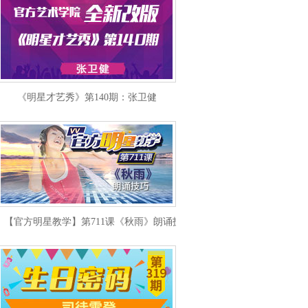
《明星才艺秀》第140期：张卫健
【官方明星教学】第711课《秋雨》朗诵技巧