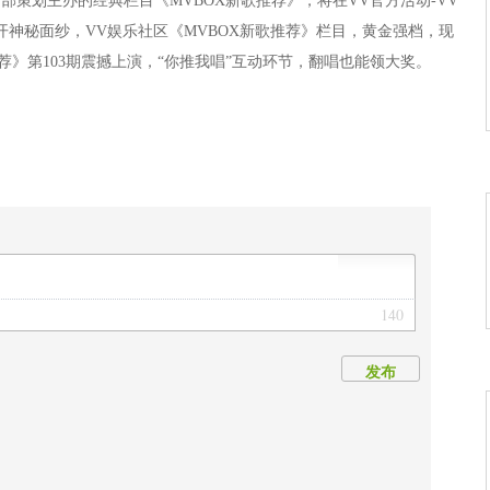
宣传部策划主办的经典栏目《MVBOX新歌推荐》，将在VV官方活动-VV
房间揭开神秘面纱，VV娱乐社区《MVBOX新歌推荐》栏目，黄金强档，现
荐》第103期震撼上演，“你推我唱”互动环节，翻唱也能领大奖。
140
发布