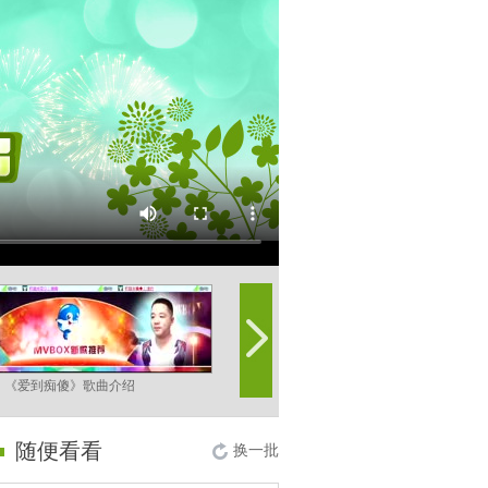
《爱到痴傻》歌曲介绍
《爱到痴傻》MV欣赏
随便看看
换一批