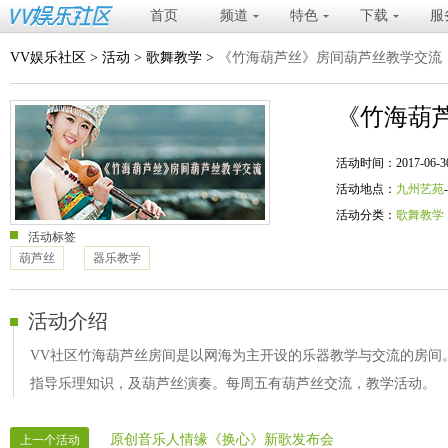
首页
频道
特色
下载
服
VV娱乐社区
>
活动
>
歌舞教学
>
《竹海葫芦丝》房间葫芦丝教学交流
《竹海葫
活动时间：2017-06-30 20
活动地点：
九州艺苑
活动分类：
歌舞教学
活动标签
葫芦丝
器乐教学
活动介绍
VV社区竹海葫芦丝房间是以网海为主开设的乐器教学与交流的房间
指导乐理知识，及葫芦丝演奏。每周五有葫芦丝交流，教学活动。
原创音乐人情缘《换心》新歌发布会
上一个活动