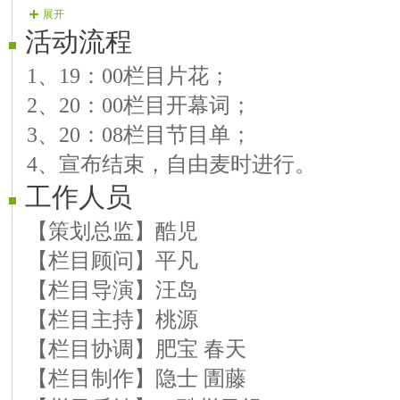
展开
新闻来源：征集码头网
活动流程
走节目单：自乐《歌曲 父亲、驼铃》
1、19：00栏目片花；
05.第三单元：新歌速递
2、20：00栏目开幕词；
作词：酷児『汪承君』 作曲：黄勇
3、20：08栏目节目单；
走节目单：阿海《笑姻缘》
4、宣布结束，自由麦时进行。
06.第四单元：微酷之星
工作人员
Ｖ酷明星汇成员：歌者口口
走节目单：口口《歌曲 天涯歌女、你
【策划总监】酷児
07.第五单元：街区话题
【栏目顾问】平凡
历史上的今天
【栏目导演】汪岛
走节目单：脉宝《歌曲 奢香夫人、粉
【栏目主持】桃源
08.第六单元：栏目推荐
【栏目协调】肥宝 春天
Ｖ酷品牌栏目《流金风采》
【栏目制作】隐士 圊藤