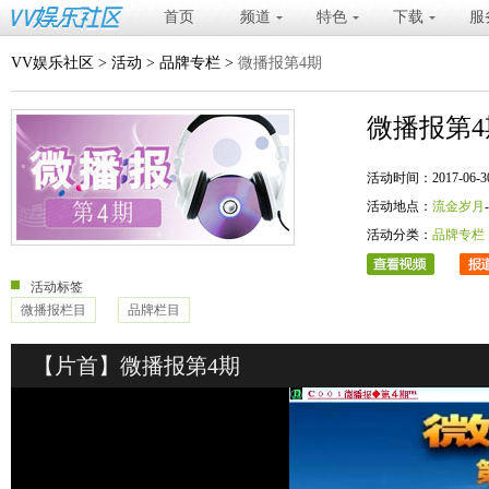
首页
频道
特色
下载
服
VV娱乐社区
>
活动
>
品牌专栏
>
微播报第4期
微播报第4
活动时间：2017-06-30 20
活动地点：
流金岁月
活动分类：
品牌专栏
活动标签
微播报栏目
品牌栏目
【片首】微播报第4期