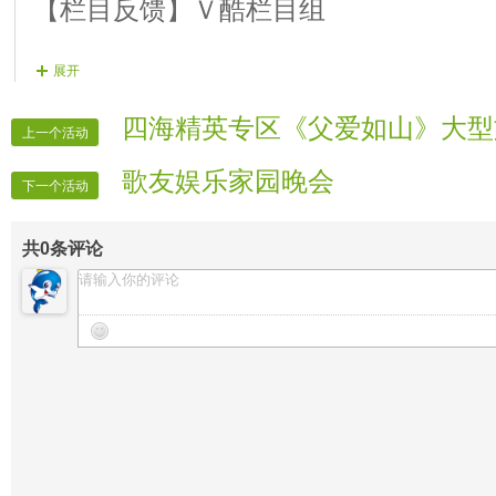
走节目单：
【栏目反馈】Ｖ酷栏目组
河边草《特效舞展示》
展开
问号《手放开》《我期待》
大笨《记事本》《油菜花》
四海精英专区《父爱如山》大型
上一个活动
宝贝《月牙泉》《紫竹调》
歌友娱乐家园晚会
卫星《小白杨》《为了谁》
下一个活动
玥儿《形体舞展示》
共
0
条评论
飞狐《生活禅》《桃花运》
韵儿《爱不变》《黄鹤楼》
桃源《除了你》《长相依》
冰洁《甜蜜蜜》《南泥湾》
紫韵《江南情》《北江美》
09.《微播报第４期结束舞》舞者勿忘
10.《微播报第４期结束歌》歌手脉宝