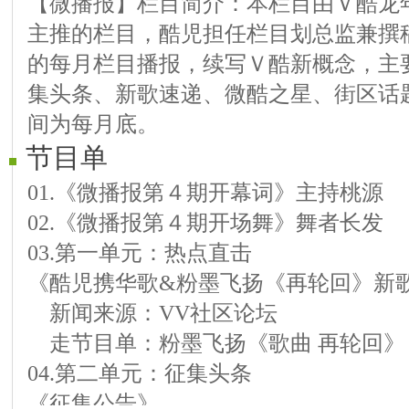
【微播报】栏目简介：本栏目由Ｖ酷龙年行
主推的栏目，酷児担任栏目划总监兼撰
的每月栏目播报，续写Ｖ酷新概念，主
集头条、新歌速递、微酷之星、街区话
间为每月底。
节目单
01.《微播报第４期开幕词》主持桃源
02.《微播报第４期开场舞》舞者长发
03.第一单元：热点直击
《酷児携华歌&粉墨飞扬《再轮回》新
新闻来源：VV社区论坛
走节目单：粉墨飞扬《歌曲 再轮回》
04.第二单元：征集头条
《征集公告》