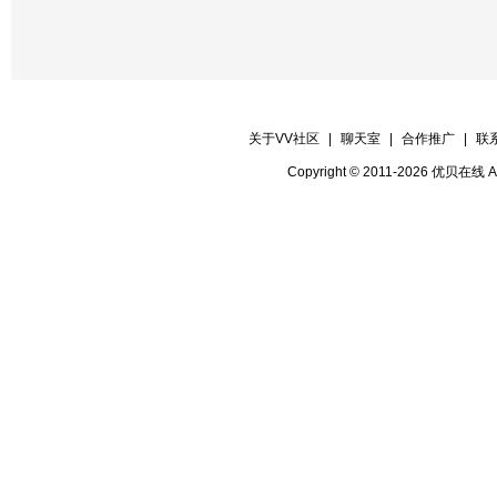
11.《微播报第４期闭幕词》主持桃源
12.《微播报第４期片尾》制作隐士
关于VV社区
|
聊天室
|
合作推广
|
联
Copyright © 2011-2026 优贝在