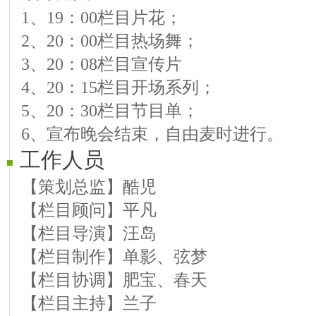
1、19：00栏目片花；
桃源《视频音乐展播》
2、20：00栏目热场舞；
自乐《歌曲 伤不起 藕断丝连》
3、20：08栏目宣传片
大笨《歌曲 油菜花 香水有毒》
4、20：15栏目开场系列；
圊藤《视频音乐展播》
5、20：30栏目节目单；
冰洁《歌曲 南泥湾 一曲相送》
6、宣布晚会结束，自由麦时进行。
卫星《歌曲 小白杨 军中绿花》
工作人员
云峰《视频音乐展播》
宝贝《歌曲 月牙泉 干杯朋友》
【策划总监】酷児
听雨《歌曲 走天涯 寻梦的蝶》
【栏目顾问】平凡
栏目结束曲：《相思的夜》紫韵
【栏目导演】汪岛
栏目结束舞：《今夜无眠》无义
【栏目制作】单影、弦梦
栏目结束语：《流金强档第84期闭幕词
【栏目协调】肥宝、春天
【栏目主持】兰子