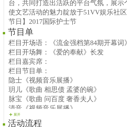
台，共同打造出活跃的平台气氛，展示
使文艺活动的魅力靛放于51VV娱乐社
节日】2017国际护士节
节目单
栏目开场语：《流金强档第84期开幕词
栏目开场舞：《爱的奉献》长发
栏目嘉宾席：
栏目节目单：
隐士《视频音乐展播》
玥儿《歌曲 相思债 孟婆的碗》
脉宝《歌曲 问百度 奢香夫人》
清音《视频音乐展播》
展开
飞狐《歌曲 红尘劫 爱的迷雾》
活动流程
口口《歌曲 女人花 你的眼神》