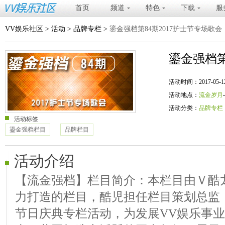
首页
频道
特色
下载
服
VV娱乐社区
>
活动
>
品牌专栏
>
鎏金强档第84期2017护士节专场歌会
鎏金强档第
活动时间：2017-05-12 20
活动地点：
流金岁月
活动分类：
品牌专栏
活动标签
鎏金强档栏目
品牌栏目
活动介绍
【流金强档】栏目简介：本栏目由Ｖ酷龙年
力打造的栏目，酷児担任栏目策划总监
节日庆典专栏活动，为发展VV娱乐事