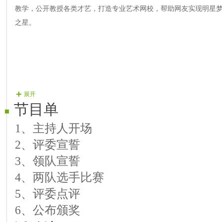
教学，公开教授各类才艺，打造专业艺术网校，帮助网友实现明星梦
之星。
展开
节目单
1、主持人开场
2、评委宣誓
3、领队宣誓
4、两队选手比赛
5、评委点评
6、公布颁奖