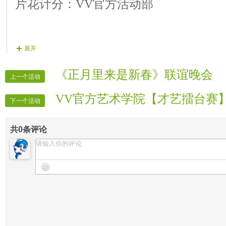
片花计分：VV官方活动部
展开
《正月里来是新春》联谊晚会
上一个活动
VV官方艺术学院【才艺擂台赛】
下一个活动
共
0
条评论