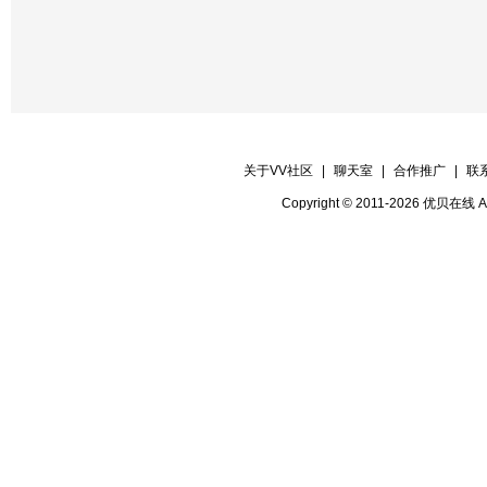
关于VV社区
|
聊天室
|
合作推广
|
联
Copyright © 2011-2026 优贝在