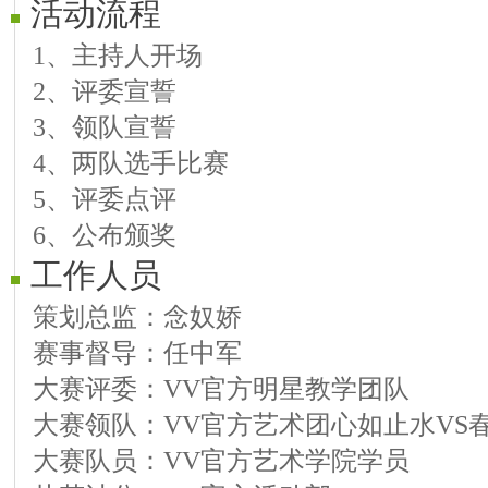
活动流程
1、主持人开场
2、评委宣誓
3、领队宣誓
4、两队选手比赛
5、评委点评
6、公布颁奖
工作人员
策划总监：念奴娇
赛事督导：任中军
大赛评委：VV官方明星教学团队
大赛领队：VV官方艺术团心如止水VS
大赛队员：VV官方艺术学院学员