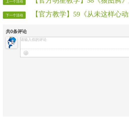
【官方明星教学】58《狼图腾
上一个活动
【官方教学】59《从未这样心
下一个活动
共
0
条评论