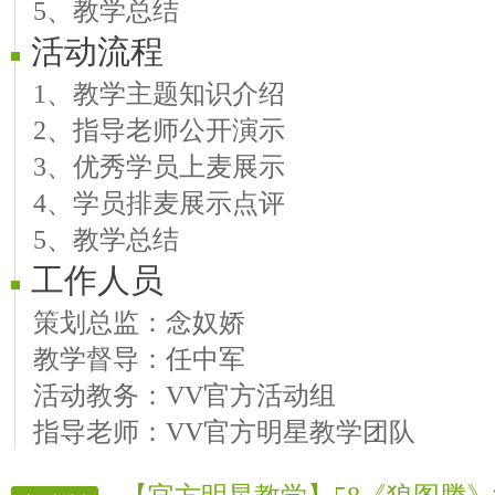
5、教学总结
活动流程
1、教学主题知识介绍
2、指导老师公开演示
3、优秀学员上麦展示
4、学员排麦展示点评
5、教学总结
工作人员
策划总监：念奴娇
教学督导：任中军
活动教务：VV官方活动组
指导老师：VV官方明星教学团队