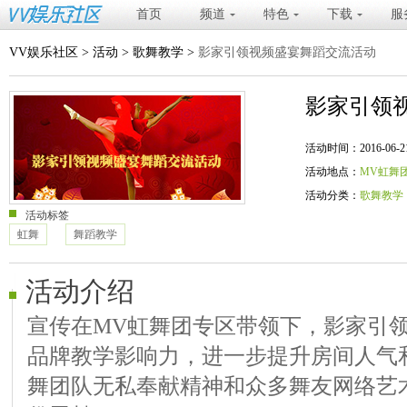
首页
频道
特色
下载
服
VV娱乐社区
>
活动
>
歌舞教学
>
影家引领视频盛宴舞蹈交流活动
影家引领
活动时间：2016-06-21 20
活动地点：
MV虹舞
活动分类：
歌舞教学
活动标签
虹舞
舞蹈教学
活动介绍
宣传在MV虹舞团专区带领下，影家引
品牌教学影响力，进一步提升房间人气
舞团队无私奉献精神和众多舞友网络艺