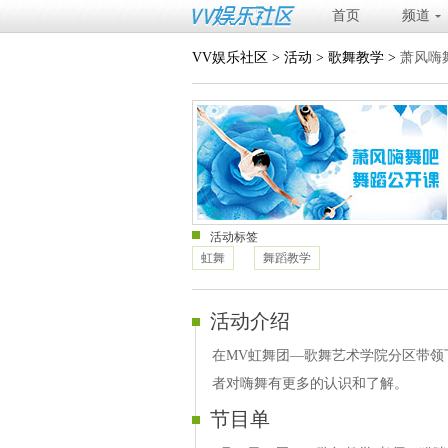
首页
频道
VV娱乐社区
>
活动
>
歌舞教学
>
萧风嗨
活动标签
虹舞
舞蹈教学
活动介绍
在MV虹舞团—歌舞艺术学院分区带领
者对嗨舞有更多的认识和了解。
节目单