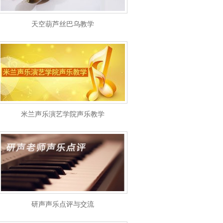
天空葫芦丝巴乌教学
米兰声乐演艺学院声乐教学
研声声乐点评与交流