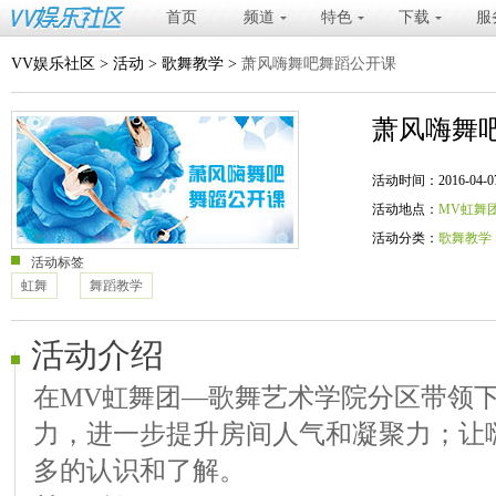
首页
频道
特色
下载
服
VV娱乐社区
>
活动
>
歌舞教学
>
萧风嗨舞吧舞蹈公开课
萧风嗨舞
活动时间：2016-04-07 19
活动地点：
MV虹舞
活动分类：
歌舞教学
活动标签
虹舞
舞蹈教学
活动介绍
在MV虹舞团—歌舞艺术学院分区带领
力，进一步提升房间人气和凝聚力；让
多的认识和了解。