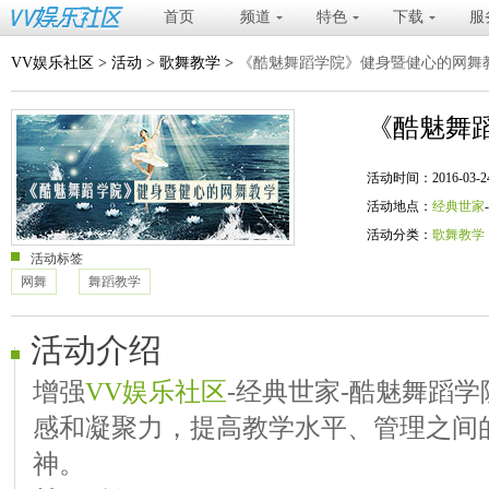
首页
频道
特色
下载
服
VV娱乐社区
>
活动
>
歌舞教学
>
《酷魅舞蹈学院》健身暨健心的网舞
《酷魅舞
活动时间：2016-03-24 20
活动地点：
经典世家
活动分类：
歌舞教学
活动标签
网舞
舞蹈教学
活动介绍
增强
VV娱乐社区
-经典世家-酷魅舞蹈
感和凝聚力，提高教学水平、管理之间
神。