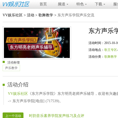
首页
频道
特色
下载
服
VV娱乐社区
>
活动
>
歌舞教学
>
东方声乐学院声乐交流
东方声乐
活动时间：2015-10-10 20
活动地点：
歌王专区
活动分类：
歌舞教学
活动标签
声乐教学
活动介绍
VV娱乐社区
《东方声乐学院》东方明亮老师声乐辅导，欢迎有兴趣的
-> 东方声乐学院[电信] (717539)。
时韵音乐素养学院发声练习及点评
上一个活动