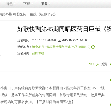
特色
下载
服务
翻第45期同唱医药日巨献《祝你平安》
好歌快翻第45期同唱医药日巨献《
活动时间：2015-10-23 20:00:00 至 2015-10-23 23:00:00
活动地点：
流金岁月
->
酷家族十周年庆典[电信] (618419)
活动分类：
品牌专栏
2080 人
浏览
小窗口，声传经典好歌新快翻；本栏目由Ｖ酷龙年行工作室615192强
兼撰稿，是本工作室所创办的每周同唱一首歌专场系列活动，挖掘经典
者现场均可报名参加。【开播时间为每周五8点】