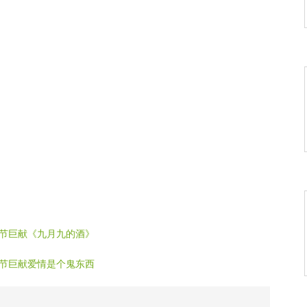
阳节巨献《九月九的酒》
圣节巨献爱情是个鬼东西