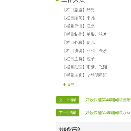
【栏目总监】酷児
【栏目顾问】平凡
【栏目导演】汪岛
【栏目制作】单影、弦梦
【栏目外联】玥儿
【栏目协调】囧囧、金沙、
【栏目主持】包子
【栏目助理】雨梦、飞翔
【栏目主宾】Ｖ酷明星汇
【栏目录制】VV时报录制部
展开
好歌快翻第44期同唱重
上一个活动
好歌快翻第46期同唱万
下一个活动
共
0
条评论