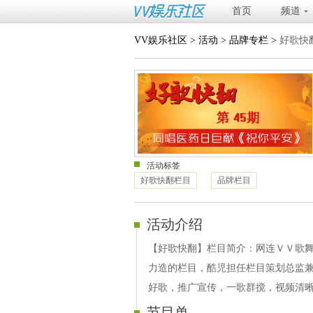
首页
频道
VV娱乐社区
>
活动
>
品牌专栏
>
好歌快
活动标签
好歌快翻栏目
品牌栏目
活动介绍
【好歌快翻】栏目简介：网连ＶＶ歌舞
力造的栏目，酷児担任栏目策划总监
好歌，推广宣传，一歌群搅，视频清晰
节目单