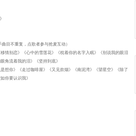
期》
歌手曲目不重复，点歌者参与抢麦互动）
《移情别恋》《心中的雪莲花》《枕着你的名字入眠》《别说我的眼泪
的眼角流着我的泪》《坚持到底》
就是想你》《走过咖啡屋》《又见炊烟》《南泥湾》《望星空》《除了
假如你要认识我》
习惯》《穿过你的黑发的我的手》《对你的爱越深就越来越心痛》《回
由》
》《北国之春》《感恩》《雪山阿佳》《为了谁》
风含情水含笑》《相逢是首歌》《没有留下地址》《故乡情》《恋人
朗》《又见炊烟》《风含情水含笑》《天使的翅膀》《我只在乎你》