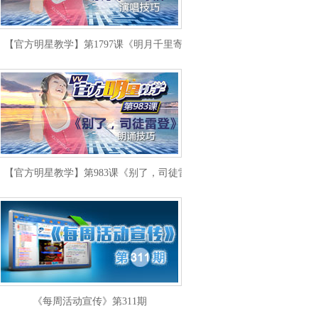
【官方明星教学】第1797课《明月千里寄相思》演唱技巧
【官方明星教学】第983课《别了，司徒雷登》朗诵技巧
《每周活动宣传》第311期