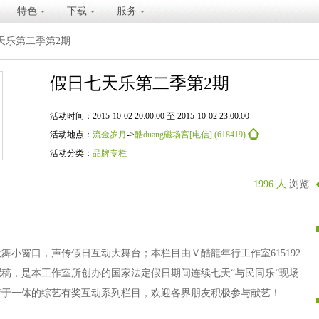
特色
下载
服务
天乐第二季第2期
假日七天乐第二季第2期
活动时间：2015-10-02 20:00:00 至 2015-10-02 23:00:00
活动地点：
流金岁月
->
酷duang磁场宮[电信] (618419)
活动分类：
品牌专栏
1996 人
浏览
舞小窗口，声传假日互动大舞台；本栏目由Ｖ酷龍年行工作室615192
稿，是本工作室所创办的国家法定假日期间连续七天“与民同乐”现场
猜于一体的综艺有奖互动系列栏目，欢迎各界朋友积极参与献艺！