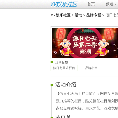
首页
频道
VV娱乐社区
>
活动
>
品牌专栏
>
假日七
活动标签
假日七天乐栏目
品牌栏目
活动介绍
【假日七天乐】栏目简介：网连ＶＶ歌
强力推荐的栏目，酷児担任栏目策划撰
点歌点舞送祝福、展示才艺、游戏竞
节目单