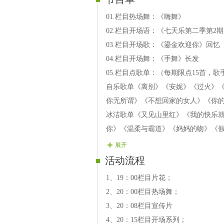
01.栏目热场舞：《嗨舞》
02.栏目开场语：《七天乐第二季第2
03.栏目开场歌：《鎏金欢迎你》回忆
04.栏目开场舞：《手舞》长发
05.栏目点歌单：（每期限点15首，
自乐歌单《离别》《安妮》《过火》
你无所谓》《不想回家的女人》《你
冰洁歌单《又见山里红》《我的快乐
你》《温柔与霸道》《妈妈的吻》《
老虎歌单《一路上有你》《当爱变成
展开
头太难》《情网》《一千个伤心的理
活动流程
心海歌单《鸿雁》《一剪梅》《天路
1、19：00栏目片花；
口口歌单《枉凝眉》《小三和弦》《
2、20：00栏目热场舞；
心》
3、20：08栏目宣传片
桃源歌单《最真的梦》《火红的萨日
4、20：15栏目开场系列；