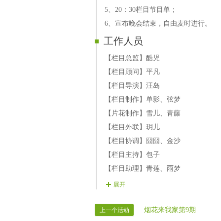
《牵手》
5、20：30栏目节目单；
玥儿歌单《下定决心忘记你》《恨透
6、宣布晚会结束，自由麦时进行。
毒鹰歌单《别让爱走远》《摇摆的心
工作人员
回忆歌单《我的心中有一艘船》《一
譕義歌单《纳西情歌》《该怎么过》《
【栏目总监】酷児
《爱的奴隶》《爱注定要分手》《亲
【栏目顾问】平凡
小帅歌单《口风琴联奏-踏浪 童年 青
【栏目导演】汪岛
里的花》《口哨-蝴蝶泉边》
【栏目制作】单影、弦梦
长发歌单《手舞-痒痒歌》《手舞-想家
【片花制作】雪儿、青藤
宝贝歌单《京剧-说唱脸谱》《评剧-
【栏目外联】玥儿
津快板-网虫张二哥》
【栏目协调】囧囧、金沙
轻轻歌单《地方戏-无锡景》《越剧-我
【栏目主持】包子
《京剧-梨花颂》《黄梅戏-海滩别》
【栏目助理】青莲、雨梦
06.在线聊友点翻：歌单任意三首，参
【栏目助理】桃源、飞翔
展开
07.在线游戏互动：猜歌、猜谜、猜字
【栏目录制】VV时报录制部
08.栏目结束歌：《再见》囧囧
烟花来我家第9期
上一个活动