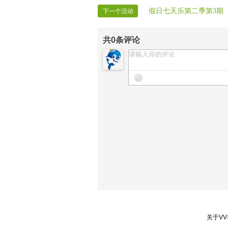
09.栏目结束舞：《难忘今宵》寂寞
假日七天乐第二季第3期
下一个活动
共
0
条评论
关于V