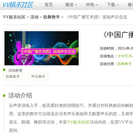
首页
频道
特色
下载
服
VV娱乐社区
>
活动
>
歌舞教学
>
《中国广播艺术团》现场声乐交流
《中国广
活动时间：2015-09-26 19
活动地点：
中华艺术
活动分类：
歌舞教学
活动标签
歌舞教学
声乐教学
活动介绍
从声音训练入手，提高爱好者的演唱技巧，并通过对经典曲目的解
理。这里的教学方法很适合没有声乐基础而又酷爱声乐的您，互相学
器乐、朗诵、舞蹈等活动，丰富
VV娱乐社区
活动内容，拓宽VV平
房间。