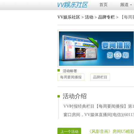
首页
频道
VV娱乐社区
>
活动
>
品牌专栏
>
【每周
活动标签
每周要闻播报
品牌栏目
活动介绍
VV时报经典栏目【每周要闻播报】第15
窗口房间，VV媒体直播间[电信](60
《风影音画》房间U5精
上一个活动