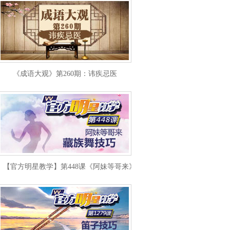
《成语大观》第260期：讳疾忌医
【官方明星教学】第448课《阿妹等哥来》藏族舞技巧