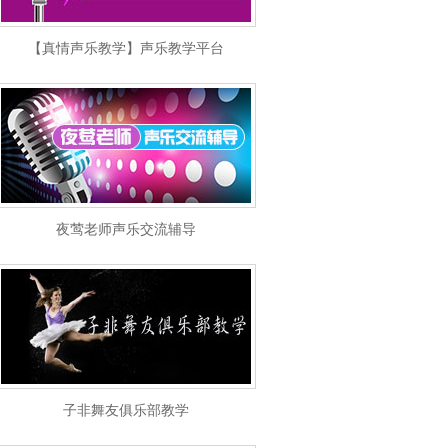
【真情声乐教学】声乐教学平台
夜莺老师声乐交流辅导
子非舞友俱乐部教学