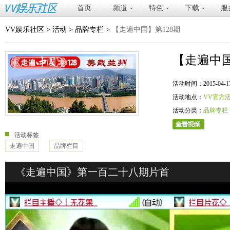
首页
频道
特色
下载
服
VV娱乐社区
>
活动
>
品牌专栏
>
【走遍中国】第128期
【走遍中国
活动时间：2015-04-17 20
活动地点：
VV官方
活动分类：
品牌专栏
活动标签
走遍中国
品牌栏目
《走遍中国》第一百二十八期片首