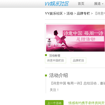
首页
频道
VV娱乐社区
>
活动
>
品牌专栏
>
【诗意
活动标签
诗意中国栏目
品牌栏目
活动介绍
【诗意中国 每周一诗】总结活动，邀请
关注！
情感有约携手牵绊房间开
上一个活动