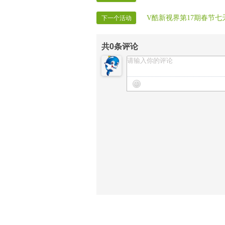
V酷新视界第17期春节
下一个活动
共
0
条评论