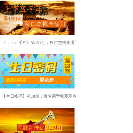
《上下五千年》第151期：狄仁杰桃李满门
【生日密码】第18期：著名词学家夏承焘