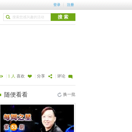
登录
注册
|
|
|
1 人
喜欢
分享
评论
随便看看
换一批