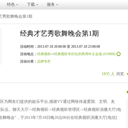
特色
下载
服务
艺秀歌舞晚会第1期
经典才艺秀歌舞晚会第1期
活动时间：2013-07-18 20:00:00 至 2013-07-18 23:00:00
活动地点：
经典视听
->
经典视听专区站庆两周年主会场 (619888)
活动分类：
品牌专栏
1835 人
浏览
社区为网友们提供的娱乐平台,感谢VV通过网络传递爱国、文明、友
伍。聊天大厅->经典视听->经典视听管理区->经典视听演播大厅[电
秀歌舞晚会“，于2013年7月18日晚20点00分在经典视听演播大厅[电信]