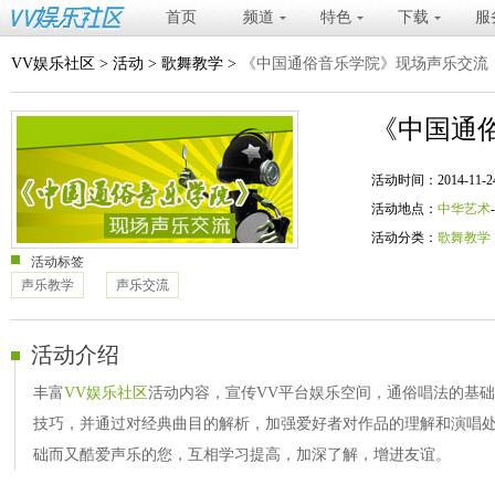
首页
频道
特色
下载
服
VV娱乐社区
>
活动
>
歌舞教学
>
《中国通俗音乐学院》现场声乐交流
《中国通
活动时间：2014-11-24 20
活动地点：
中华艺术
活动分类：
歌舞教学
活动标签
声乐教学
声乐交流
活动介绍
丰富
VV娱乐社区
活动内容，宣传VV平台娱乐空间，通俗唱法的基
技巧，并通过对经典曲目的解析，加强爱好者对作品的理解和演唱
础而又酷爱声乐的您，互相学习提高，加深了解，增进友谊。