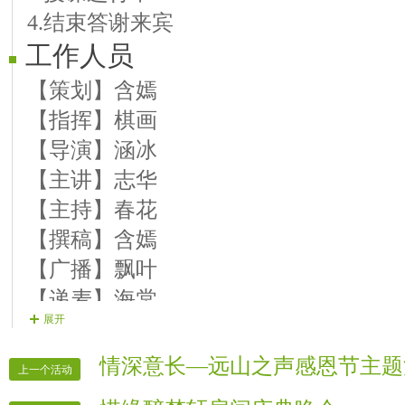
4.结束答谢来宾
14、【演示学员】丽萨 歌曲：《月光
工作人员
15、【演示学员】菁菁 歌曲：《报
16、【演示学员】柠檬 歌曲：《当
【策划】含嫣
17、【演示学员】晓晓 歌曲：《唱响
【指挥】棋画
18、【演示学员】悠儿 歌曲：《东方
【导演】涵冰
19、【演示学员】北国 歌曲：《中国
【主讲】志华
20、【演示学员】紫拉 歌曲：《话好
【主持】春花
【撰稿】含嫣
【广播】飘叶
【递麦】海棠
展开
【联络】含嫣
【迎宾】全体管理
情深意长—远山之声感恩节主题
上一个活动
【维护】铁子