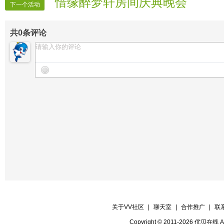
惜缘醉梦轩房间庆典晚会
【片花】幕雪
下一个活动
共
0
条评论
关于VV社区
|
聊天室
|
合作推广
|
联
Copyright © 2011-2026 优贝在