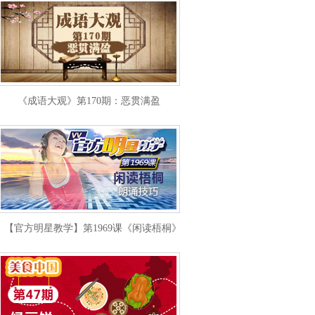
《成语大观》第170期：恶贯满盈
【官方明星教学】第1969课《闲读梧桐》朗诵技巧