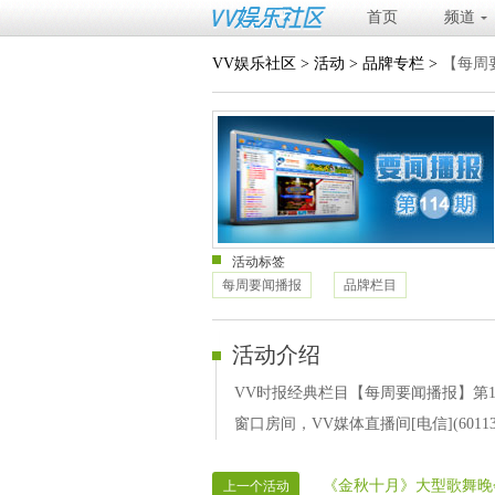
首页
频道
VV娱乐社区
>
活动
>
品牌专栏
>
【每周
活动标签
每周要闻播报
品牌栏目
活动介绍
VV时报经典栏目【每周要闻播报】第11
窗口房间，VV媒体直播间[电信](60
《金秋十月》大型歌舞晚
上一个活动