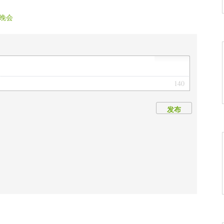
晚会
140
发布