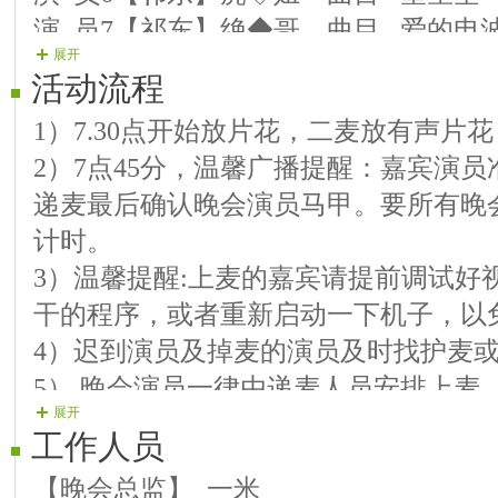
演 员7【祁东】绝◆哥 曲目 爱的电
展开
演 员8【祁东】仦☆妖 曲目 纳西情
活动流程
第二篇章 明月寄相思 千里传真情
1）7.30点开始放片花，二麦放有声片
演 员9【祁东】獨◇酔 曲目 哥妹情
2）7点45分，温馨广播提醒：嘉宾演
演 员10【祁东】樱◇桃 曲目 中华好
递麦最后确认晚会演员马甲。要所有晚
演 员11【祁东】面◆包 曲目 缘分五
计时。
演 员12【 纟エ /:* 氿】 曲目 小小新
3）温馨提醒:上麦的嘉宾请提前调试好
演 员13【笛声声卡销售】 曲目 蝶恋
干的程序，或者重新启动一下机子，以
演 员14【祁东】四◆月】 曲目 但愿
4）迟到演员及掉麦的演员及时找护麦
演 员15【红◇姐】 曲目 送亲歌
5）.晚会演员一律由递麦人员安排上麦
演 员16【阿◆虎】 曲目 花儿你慢
展开
节目，不要说感谢之类的话
第三篇章 皓月当空舞 中秋共团圆
工作人员
演 员17【漂◆流】 曲目 感动
【晚会总监】 一米