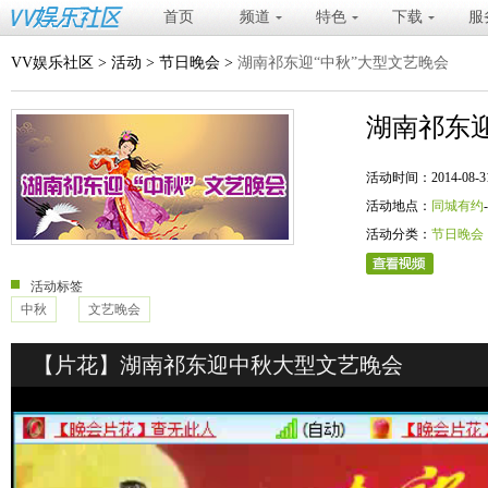
首页
频道
特色
下载
服
VV娱乐社区
>
活动
>
节日晚会
>
湖南祁东迎“中秋”大型文艺晚会
湖南祁东迎
活动时间：2014-08-31 20
活动地点：
同城有约
活动分类：
节日晚会
活动标签
中秋
文艺晚会
【片花】湖南祁东迎中秋大型文艺晚会