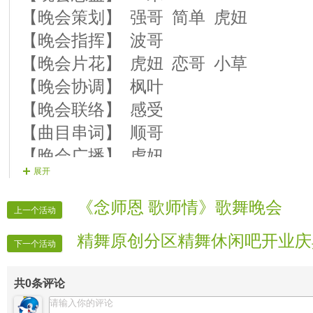
演 员18【青◆竹】 曲目 爱的路上
【晚会策划】 强哥 简单 虎妞
演 员19【玲◇玲】 曲目 家中的老
【晚会指挥】 波哥
演 员20【强★哥】 曲目 看见你的
【晚会片花】 虎妞 恋哥 小草
演 员21【祁东白云】 曲目 我是一
【晚会协调】 枫叶
演 员22【★墨子★】 曲目 中秋调
【晚会联络】 感受
演 员23【恋君】 曲目 说变就变
【曲目串词】 顺哥
演 员24【鈊※唲】 曲目 情毒
【晚会广播】 虎妞
演 员 25【格★格】 曲目 草原请你
展开
【晚会主持】 顺哥 妮子
【晚会护麦】 简单
《念师恩 歌师情》歌舞晚会
上一个活动
【晚会递麦】 绝哥
精舞原创分区精舞休闲吧开业庆
【晚会秩序】 房间管理4名
下一个活动
【晚会迎宾】 全体在线管理
共
0
条评论