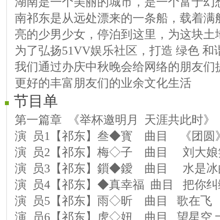
湖南是一个美丽的城市，是一个富于幻
南祁东是从远处漂来的一条船，载着满
亮的少男少女，停泊到这里，为这块土
为了弘扬51VV娱乐社区，打造 绿色 和
我们通过办庆中秋晚会给网络的朋友们
更好的丰富朋友们的业余文化生活
节目单
第一篇章 《举杯邀明月 天涯共此时》
演 员1【祁东】叁◆寳 曲目 《团圆
演 员2【祁东】梅◇子 曲目 刘大娘
演 员3【祁东】鎻◆鑀 曲目 水是冰
演 员4【祁东】◆真幸福 曲目 把你纠
演 员5【祁东】雨◇昕 曲目 歌在飞
演 员6【祁东】虎◇妞 曲目 望星空 