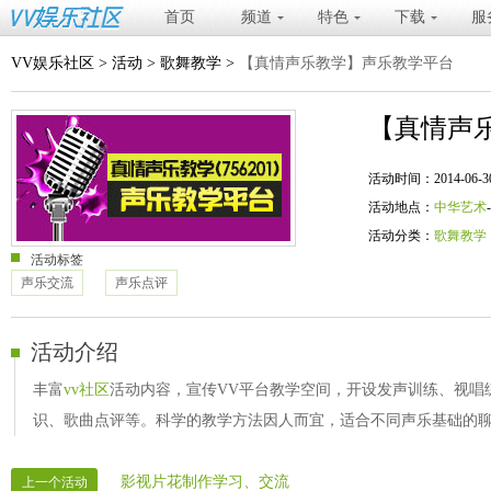
首页
频道
特色
下载
服
VV娱乐社区
>
活动
>
歌舞教学
>
【真情声乐教学】声乐教学平台
【真情声
活动时间：2014-06-30 19
活动地点：
中华艺术
活动分类：
歌舞教学
活动标签
声乐交流
声乐点评
活动介绍
丰富
vv社区
活动内容，宣传VV平台教学空间，开设发声训练、视唱
识、歌曲点评等。科学的教学方法因人而宜，适合不同声乐基础的
影视片花制作学习、交流
上一个活动