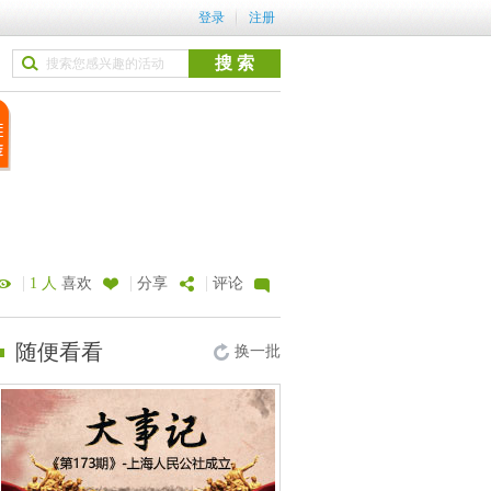
登录
注册
|
|
|
1 人
喜欢
分享
评论
随便看看
换一批