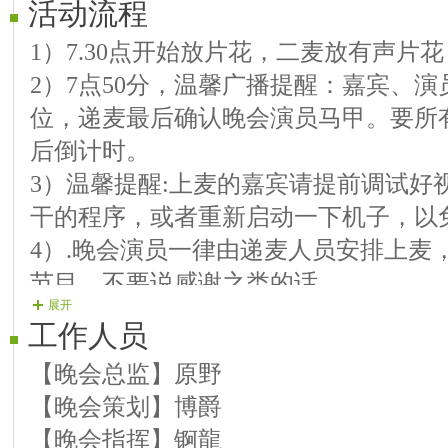
活动流程
【10演员】方哥《生日祝福歌》
1）7.30点开始放片花，二麦放有声片
【11演员】慧姐《谢谢你让我这么
2）7点50分，温馨广播提醒：嘉宾、
【12演员】红日《红颜你我》
位，递麦最后确认晚会演员马甲。要所
【13演员】奥龙《单生歌》
后倒计时。
【14演员】封爱《开开心心每一天》
3）温馨提醒:上麦的嘉宾请提前调试好
【15演员】fzq《今夜不嘴不归》
干的程序，或者重新启动一下机子，以
【16演员】方嫂《天生一对》
4）.晚会演员一律由递麦人员安排上麦
【17演员】天涯《包容》
节目，不要说感谢之类的话
【18演员】三棵树《我是真的爱过》
展开
5）晚会麦序走向演员上麦一首歌--特
【19号演员】琴海《最美的寻觅》
工作人员
6）主持人开场白.区长发言祝贺词！接
【20号演员】新龍《又见山里红》
【晚会总监】原野
7）开场舞
【21号演员】情歌王子《护花使者》
【晚会策划】博爵
8）主持人晚会结束，主办方刷奖
【晚会指挥】锕龍