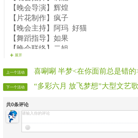
【晚会导演】辉煌
【片花制作】疯子
【晚会主持】阿玛 好猫
【舞蹈指导】如果
【晚会联络】二姐
展开
【开场舞蹈】
【晚会递麦】永恒
喜唰唰 半梦<在你面前总是错的
上一个活动
【贺词广播】统一
“多彩六月 放飞梦想”大型文艺
【晚会片花】强哥，潜伏。鹏程
下一个活动
【录音录像】时报记者
共
0
条评论
【晚会迎宾】房间管理