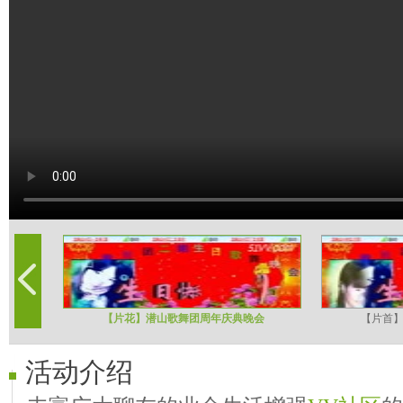
【片花】潜山歌舞团周年庆典晚会
【片首
活动介绍