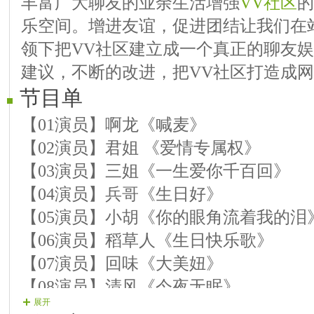
丰富广大聊友的业余生活增强
VV社区
的
乐空间。增进友谊，促进团结让我们在
领下把VV社区建立成一个真正的聊友
建议，不断的改进，把VV社区打造成网
节目单
【01演员】啊龙《喊麦》
【02演员】君姐 《爱情专属权》
【03演员】三姐《一生爱你千百回》
【04演员】兵哥《生日好》
【05演员】小胡《你的眼角流着我的
【06演员】稻草人《生日快乐歌》
【07演员】回味《大美妞》
【08演员】清风《今夜无眠》
展开
【09演员】潜伏《为你而痛》