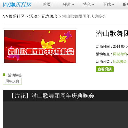
首页
频道
特色
下载
服
VV娱乐社区
>
活动
>
纪念晚会
>
潜山歌舞团周年庆典晚会
潜山歌舞
活动时间：2014-06-06 20
活动地点：
同城有约
活动分类：
纪念晚会
活动标签
周年庆典
【片花】潜山歌舞团周年庆典晚会