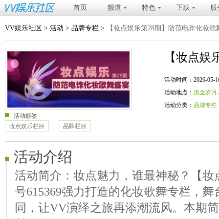
首页
频道
特色
下载
服
VV娱乐社区
>
活动
>
品牌专栏
>
【妆点娱乐第28期】防范电诈化妆歌
【妆点娱
活动时间：2026-05-16 20
活动地点：
流金岁月
活动分类：
品牌专栏
活动标签
妆点娱乐栏目
品牌栏目
活动介绍
活动简介：妆点魅力，谁最神秘？【妆
号615369强力打造的化妆歌舞专栏，
同，让VV演绎之旅再添潮流风。本期简介