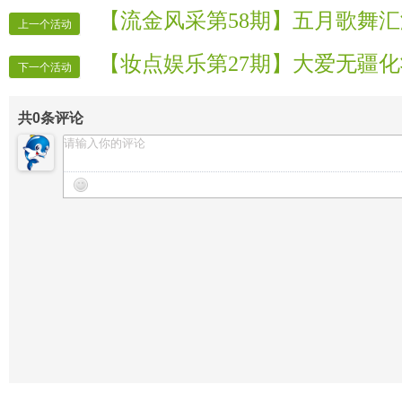
栏目導播：龍 袍
【流金风采第58期】五月歌舞汇
上一个活动
栏目導播：龍 椅
【妆点娱乐第27期】大爱无疆
栏目導播：鳳 冠
下一个活动
栏目導播：鳳 釵
共
0
条评论