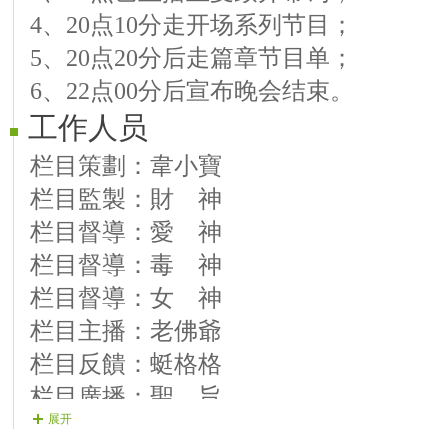
4、20点10分走开场系列节目；
11.美格格／朗诵／无形盾牌照亮前行
5、20点20分后走篇章节目单；
第三乐章
6、22点00分后宣布晚会结束。
12.縣 主／演唱／心雨、美酒加咖啡
工作人员
13.蘭貴人／演奏／童年、又见山里红
14.鳳格格／演唱／利剑、人民的怀念
栏目策劃：韋小寶
15.傘格格／演唱／都说、深夜地下铁
栏目監製：財 神
栏目督導：愛 神
栏目督導：毒 神
栏目督導：女 神
栏目主播：老佛爺
栏目反饋：蜓格格
栏目廣播：聖 旨
展开
栏目廣播：玉 璽