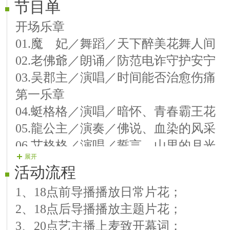
节目单
开场乐章
01.魔 妃／舞蹈／天下醉美花舞人间
02.老佛爺／朗诵／防范电诈守护安宁
03.吴郡主／演唱／时间能否治愈伤痛
第一乐章
04.蜓格格／演唱／暗怀、青春霸王花
05.龍公主／演奏／佛说、血染的风采
06.艾格格／演唱／誓言、山里的月光
展开
07.太 傅／朗诵／防范诈骗寓言故事
活动流程
第二乐章
1、18点前导播播放日常片花；
08.王 爺／演唱／追寻、最美的颜色
2、18点后导播播放主题片花；
09.銘 王／演奏／听心、姑娘别哭泣
3、20点艺主播上麦致开幕词；
10.雪格格／演唱／沙语、草原的回响