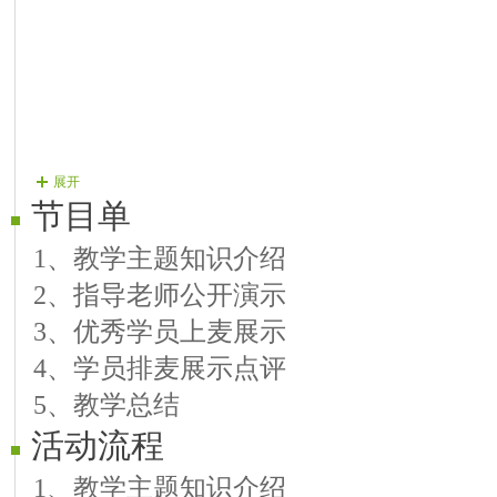
展开
节目单
1、教学主题知识介绍
2、指导老师公开演示
3、优秀学员上麦展示
4、学员排麦展示点评
5、教学总结
活动流程
1、教学主题知识介绍