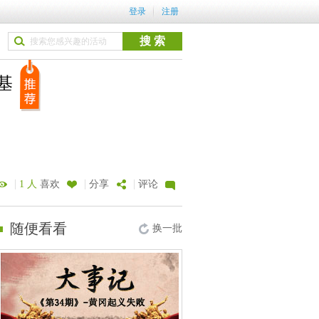
登录
注册
基
|
|
|
1 人
喜欢
分享
评论
随便看看
换一批