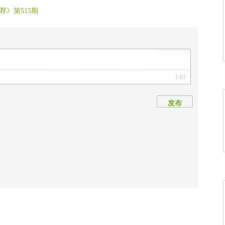
荐》第515期
140
发布