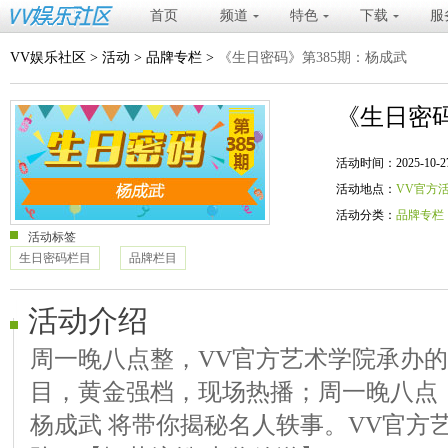
首页
频道
特色
下载
服
VV娱乐社区
>
活动
>
品牌专栏
>
《生日密码》第385期：杨成武
《生日密码
活动时间：2025-10-27 20
活动地点：
VV官方
活动分类：
品牌专栏
活动标签
生日密码栏目
品牌栏目
活动介绍
周一晚八点整，VV官方艺术学院承办
目，黄金强档，现场热播；周一晚八点《
杨成武 将带你揭秘名人轶事。VV官方