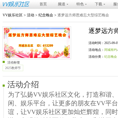
首页
频道
特色
下载
服
VV娱乐社区
>
活动
>
纪念晚会
>
逐梦远方师恩难忘大型综艺晚会
逐梦远方
活动时间：2025-09-07 20
活动地点：
同城有约
活动分类：
纪念晚会
活动标签
2025教师节
活动介绍
为了弘扬VV娱乐社区文化，打造和谐
闲、娱乐平台，让更多的朋友在VV平
谊，让VV娱乐社区更加灿烂辉煌，同