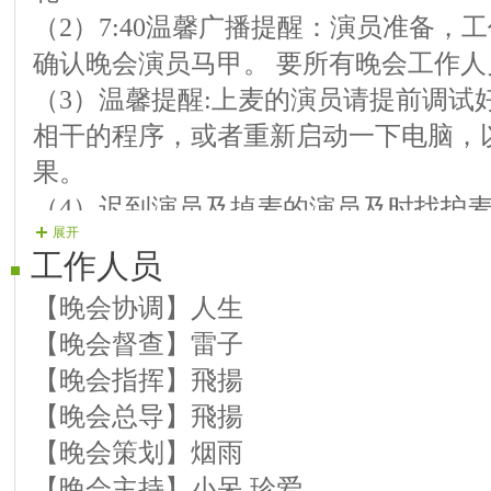
（2）7:40温馨广播提醒：演员准备，
【10号演员】幸福 评剧 《志愿军未婚
确认晚会演员马甲。 要所有晚会工作
【11号演员】一路小跑 歌曲《情歌呀啦
（3）温馨提醒:上麦的演员请提前调试
【12号演员】海舸 歌曲 《拉住妈妈的
相干的程序，或者重新启动一下电脑，
第三篇章《桃李满天下》
果。
【13号演员】芳草 歌曲《长大后我就
（4）迟到演员及掉麦的演员及时找护
【14号演员】馨悦 歌曲《报答 》
展开
（5）晚会演员一律由递麦人员安排上
【15号演员】蓝莓 歌曲 《厚德载物》
工作人员
节目，不要说感谢之类的话。
【16号演员】梦缘 歌曲《心雨》
【晚会协调】人生
【17号演员】飛雪 歌曲《我已不是当
【晚会督查】雷子
【18号演员】云朵 歌曲《暖心》
【晚会指挥】飛揚
【19号演员】阳光 歌曲《光阴的故事
【晚会总导】飛揚
【晚会策划】烟雨
【晚会主持】小呆 珍爱