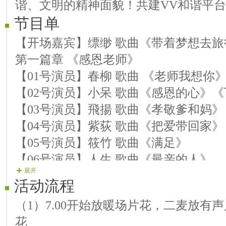
谐、文明的精神面貌！共建VV和谐平台
节目单
【开场嘉宾】缥缈 歌曲《带着梦想去
第一篇章 《感恩老师》
【01号演员】春柳 歌曲 《老师我想你
【02号演员】小呆 歌曲《感恩的心》
【03号演员】飛揚 歌曲《孝敬爹和妈》
【04号演员】紫荻 歌曲《把爱带回家》
【05号演员】筱竹 歌曲《满足》
【06号演员】人生 歌曲《最亲的人》
展开
第二篇章 《祝福老师》
活动流程
【07号演员】艺丹 歌曲《唱给老师的歌
（1）7.00开始放暖场片花，二麦放有
【08号演员】珍爱 歌曲《人间最美》
花
【09号演员】跑调 歌曲《人间第一情》