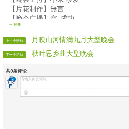
【片花制作】無言
【晚会广播】空 成功
展开
【晚会片花】 飛燕 飛雪 飛儿 飛舞
【晚会递麦】烟雨
月映山河情满九月大型晚会
上一个活动
【记者团队】 vv时报记者
秋叶思乡曲大型晚会
【晚会迎宾】 房间全体管理
下一个活动
共
0
条评论