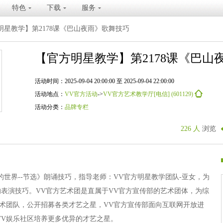
特色
下载
服务
明星教学】第2178课《巴山夜雨》歌舞技巧
【官方明星教学】第2178课《巴山
活动时间：2025-09-04 20:00:00 至 2025-09-04 22:00:00
活动地点：
VV官方活动
->
VV官方艺术教学厅[电信] (601129)
活动分类：
品牌专栏
226 人
浏览
凡的世界--节选》朗诵技巧，指导老师：VV官方明星教学团队-亚女，为
表演技巧。VV官方艺术团是直属于VV官方宣传部的艺术团体，为综
艺术团队，公开招募各类才艺之星，VV官方宣传部面向互联网开放进
VV娱乐社区培养更多优异的才艺之星。