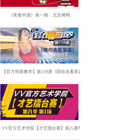
《美食中国》第一期：北京烤鸭
【官方明星教学】第159课《陪你去看草原》演唱技巧
VV官方艺术学院【才艺擂台赛】第八赛季第1场