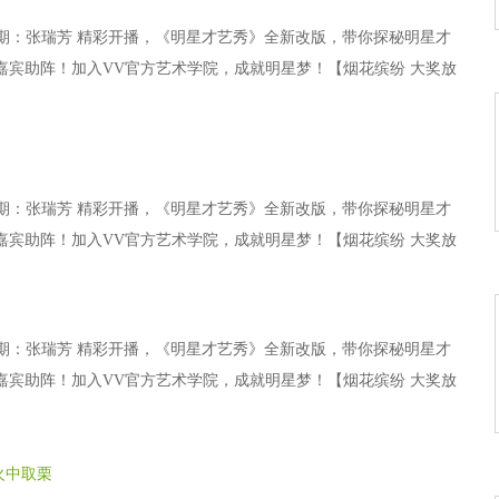
9期：张瑞芳 精彩开播，《明星才艺秀》全新改版，带你探秘明星才
嘉宾助阵！加入VV官方艺术学院，成就明星梦！【烟花缤纷 大奖放
9期：张瑞芳 精彩开播，《明星才艺秀》全新改版，带你探秘明星才
嘉宾助阵！加入VV官方艺术学院，成就明星梦！【烟花缤纷 大奖放
9期：张瑞芳 精彩开播，《明星才艺秀》全新改版，带你探秘明星才
嘉宾助阵！加入VV官方艺术学院，成就明星梦！【烟花缤纷 大奖放
火中取栗