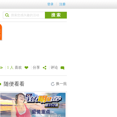
登录
注册
|
|
|
1 人
喜欢
分享
评论
随便看看
换一批