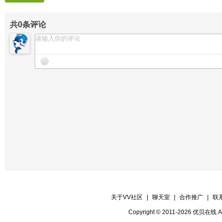
共
0
条评论
关于VV社区
|
聊天室
|
合作推广
|
联
Copyright © 2011-2026 优贝在