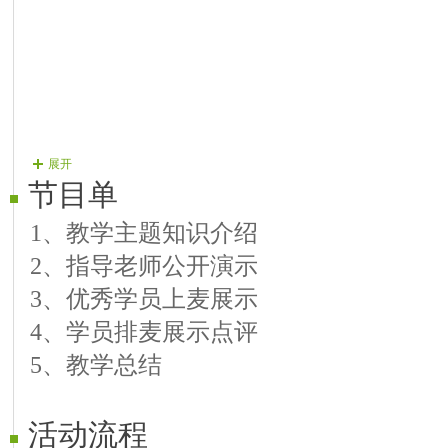
展开
节目单
1、教学主题知识介绍
2、指导老师公开演示
3、优秀学员上麦展示
4、学员排麦展示点评
5、教学总结
活动流程