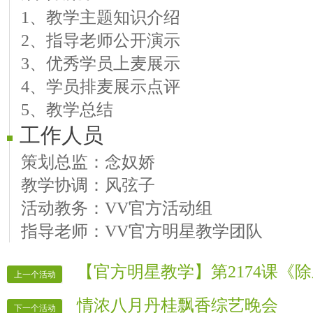
1、教学主题知识介绍
2、指导老师公开演示
3、优秀学员上麦展示
4、学员排麦展示点评
5、教学总结
工作人员
策划总监：念奴娇
教学协调：风弦子
活动教务：VV官方活动组
指导老师：VV官方明星教学团队
【官方明星教学】第2174课《
上一个活动
情浓八月丹桂飘香综艺晚会
下一个活动