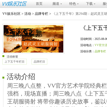
首页
频道
特色
下载
服
VV娱乐社区
>
活动
>
品牌专栏
>
《上下五千年》第294期：赵武灵王
《上下五千
活动时间：2025-08-06 20
活动地点：
VV官方
活动分类：
品牌专栏
活动标签
上下五千年栏目
品牌栏目
活动介绍
周三晚八点整，VV官方艺术学院经典
强档，现场直播；周三晚八点《上下五千
王胡服骑射 将带你趣谈历史故事，鉴以