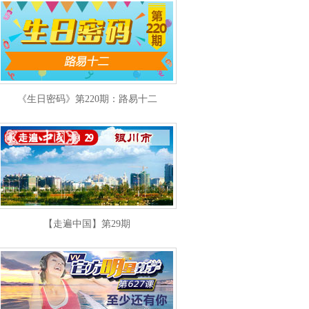
《生日密码》第220期：路易十二
【走遍中国】第29期