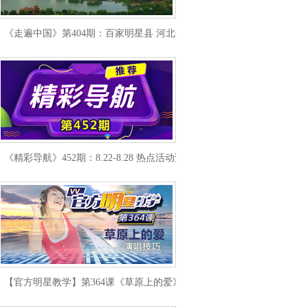
《走遍中国》第404期：百家明星县 河北辛集
《精彩导航》452期：8.22-8.28 热点活动预报
【官方明星教学】第364课《草原上的爱》演唱技巧