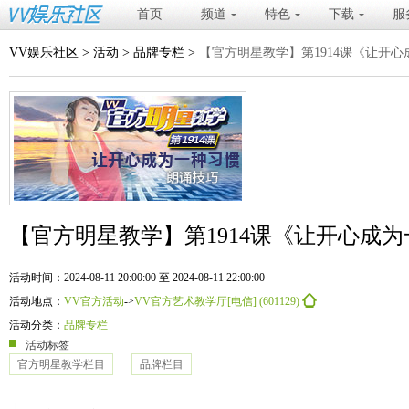
首页
频道
特色
下载
服
VV娱乐社区
>
活动
>
品牌专栏
>
【官方明星教学】第1914课《让开
【官方明星教学】第1914课《让开心成
活动时间：2024-08-11 20:00:00 至 2024-08-11 22:00:00
活动地点：
VV官方活动
->
VV官方艺术教学厅[电信] (601129)
活动分类：
品牌专栏
活动标签
官方明星教学栏目
品牌栏目