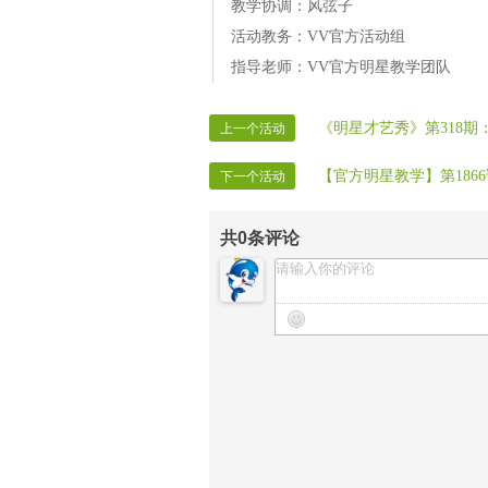
教学协调：风弦子
活动教务：VV官方活动组
指导老师：VV官方明星教学团队
《明星才艺秀》第318期
上一个活动
【官方明星教学】第186
下一个活动
共
0
条评论