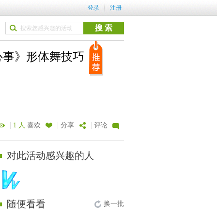
登录
注册
心事》形体舞技巧
|
|
|
1 人
喜欢
分享
评论
对此活动感兴趣的人
随便看看
换一批