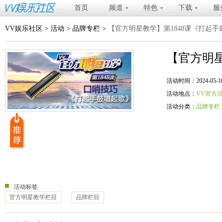
首页
频道
特色
下载
服
VV娱乐社区
>
活动
>
品牌专栏
>
【官方明星教学】第1848课《打起
【官方明星
活动时间：2024-05-10 20
活动地点：
VV官方
活动分类：
品牌专栏
活动标签
官方明星教学栏目
品牌栏目