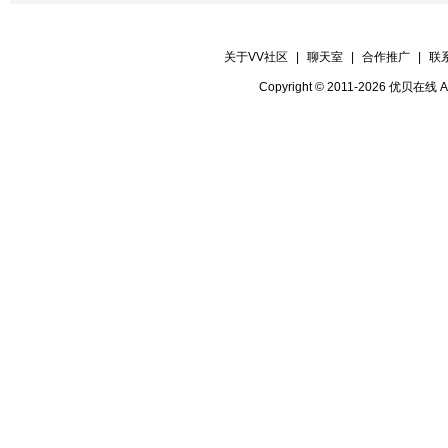
关于VV社区
|
聊天室
|
合作推广
|
联
Copyright © 2011-2026 优贝在