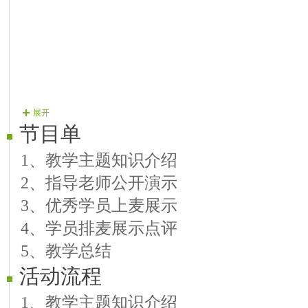
展开
节目单
1、教学主题知识介绍
2、指导老师公开演示
3、优秀学员上麦展示
4、学员排麦展示点评
5、教学总结
活动流程
1、教学主题知识介绍