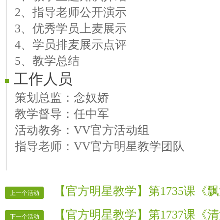
2、指导老师公开演示
3、优秀学员上麦展示
4、学员排麦展示点评
5、教学总结
工作人员
策划总监：念奴娇
教学督导：任中军
活动教务：VV官方活动组
指导老师：VV官方明星教学团队
【官方明星教学】第1735课《
上一个活动
【官方明星教学】第1737课《
下一个活动