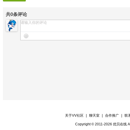
共
0
条评论
关于VV社区
|
聊天室
|
合作推广
|
联
Copyright © 2011-2026 优贝在