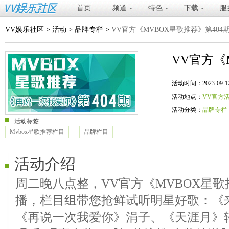
首页
频道
特色
下载
服
VV娱乐社区
>
活动
>
品牌专栏
>
VV官方《MVBOX星歌推荐》第404
VV官方《
活动时间：2023-09-12 20
活动地点：
VV官方
活动分类：
品牌专栏
活动标签
Mvbox星歌推荐栏目
品牌栏目
活动介绍
周二晚八点整，VV官方《MVBOX星歌推
播，栏目组带您抢鲜试听明星好歌：《
《再说一次我爱你》涓子、《天涯月》