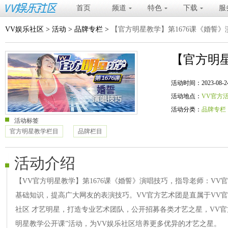
首页
频道
特色
下载
服
VV娱乐社区
>
活动
>
品牌专栏
>
【官方明星教学】第1676课《婚誓》
【官方明星
活动时间：2023-08-24 20
活动地点：
VV官方
活动分类：
品牌专栏
活动标签
官方明星教学栏目
品牌栏目
活动介绍
【VV官方明星教学】第1676课《婚誓》演唱技巧，指导老师：VV
基础知识，提高广大网友的表演技巧。VV官方艺术团是直属于VV
社区 才艺明星，打造专业艺术团队，公开招募各类才艺之星，VV官
明星教学公开课”活动，为VV娱乐社区培养更多优异的才艺之星。