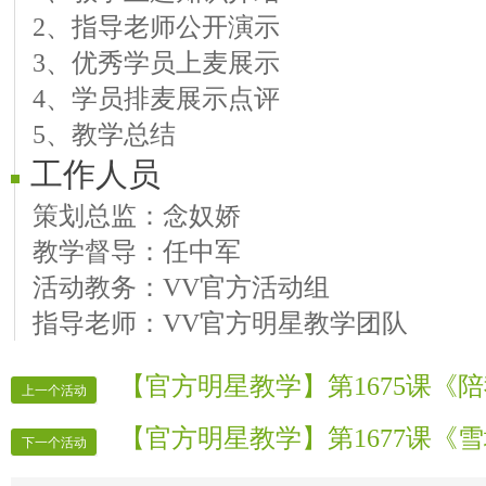
2、指导老师公开演示
3、优秀学员上麦展示
4、学员排麦展示点评
5、教学总结
工作人员
策划总监：念奴娇
教学督导：任中军
活动教务：VV官方活动组
指导老师：VV官方明星教学团队
【官方明星教学】第1675课《
上一个活动
【官方明星教学】第1677课《
下一个活动