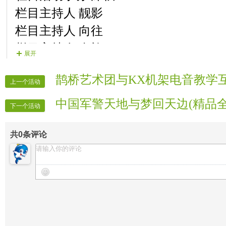
栏目主持人
靓影
栏目主持人
向往
栏目主持人
皇族
展开
栏目片花制作
疯语
鹊桥艺术团与KX机架电音教学
栏目图片制作
霸道
上一个活动
栏目图片制作
时空
中国军警天地与梦回天边(精品
下一个活动
栏目晚会录像
时空
栏目晚会录像
天空
共
0
条评论
相亲栏目组织 思瑶
相亲栏目组织
含笑
相亲栏目协调 停留