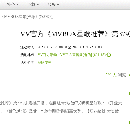
特色
下载
服务
《MVBOX星歌推荐》第379期
VV官方《MVBOX星歌推荐》第37
活动时间：2023-03-21 20:00:00 至 2023-03-21 22:00:00
活动地点：
VV官方活动
->
VV官方直播间[电信] (601185)
活动分类：
品牌专栏
539 人
浏览
歌推荐》第379期 震撼开播，栏目组带您抢鲜试听明星好歌：《开业大
、《放飞梦想》黑龙，“你推我唱”翻唱赢大奖。【烟花缤纷 大奖放