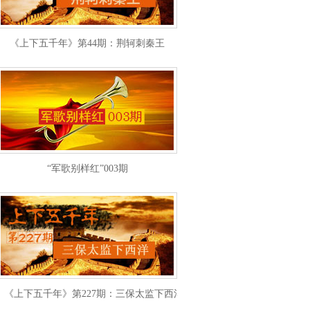
《上下五千年》第44期：荆轲刺秦王
“军歌别样红”003期
《上下五千年》第227期：三保太监下西洋