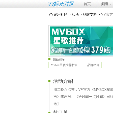
首页
频道
VV娱乐社区
>
活动
>
品牌专栏
>
VV官方
活动标签
Mvbox星歌推荐栏目
品牌栏目
活动介绍
周二晚八点整，VV官方《MVBOX星
吉》李志洲、《给时间一点时间》田娟
送】
节目单