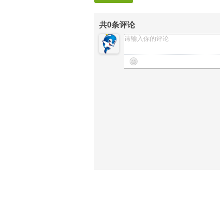
共
0
条评论