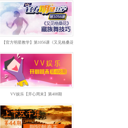
【官方明星教学】第1056课《又见格桑花》藏族舞技巧
VV娱乐【开心周末】第408期